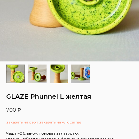
GLAZE Phunnel L желтая
700
₽
заказать на ozon
заказать на wildberries
Чаша «Облако», покрытая глазурью.
Глазурь обеспечивает ещё большую вкусопередачу и